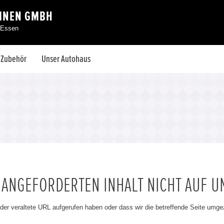
EINEN GMBH
 Essen
& Zubehör
Unser Autohaus
N ANGEFORDERTEN INHALT NICHT AUF U
oder veraltete URL aufgerufen haben oder dass wir die betreffende Seite umg