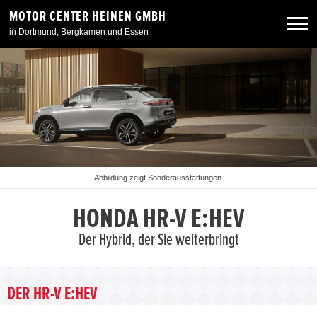
MOTOR CENTER HEINEN GMBH
in Dortmund, Bergkamen und Essen
Neuwagen
Gebrauchtwagen
Angebote
Abbildung zeigt Sonderausstattungen.
Service & Zubehör
HONDA HR-V E:HEV
Der Hybrid, der Sie weiterbringt
Unser Autohaus
DER HR-V E:HEV