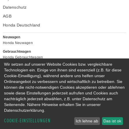
Datenschutz
AGB
Honda Deutschland
Neuwagen
Honda Neuwagen
Gebrauchtwagen
Honda Gebrauchtwagen
Honda Vorführwagen
Wir setzen auf unserer Website Cookies bzw. vergleichbare
Gesamtbestand
Technologien ein. Einige von ihnen sind essenziell (z.B. für diese
Cookie-Einwilligung), während andere uns helfen unser
NEUWAGENMODELLE
Onlineangebot zu verbessern und wirtschaftlich zu betreiben. Sie
HONDA JAZZ E:HEV
HONDA CIVIC E:HEV
können die nicht-notwendigen Cookies akzeptieren oder ablehnen
HONDA PRELUDE E:HEV
HONDA HR-V E:HEV
sowie diese Einstellungen jederzeit aufrufen und Cookies auch
nachträglich jederzeit abwählen, z.B. unter Datenschutz am
HONDA ZR-V E:HEV
HONDA CR-V E:HEV & E:PHEV
Seitenende. Nähere Hinweise erhalten Sie in unserer
Datenschutzerklärung.
COOKIE-EINSTELLUNGEN
Ich lehne ab
Das ist ok