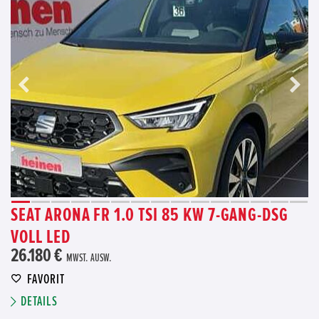
SEAT ARONA FR 1.0 TSI 85 KW 7-GANG-DSG
VOLL LED
26.180 €
MWST. AUSW.
FAVORIT
DETAILS