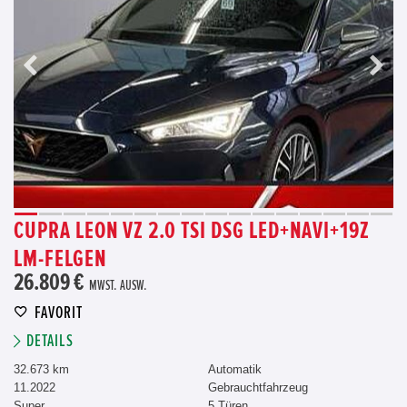
CUPRA LEON VZ 2.0 TSI DSG LED+NAVI+19Z
LM-FELGEN
26.809 €
MWST. AUSW.
FAVORIT
DETAILS
32.673 km
Automatik
11.2022
Gebrauchtfahrzeug
Super
5 Türen