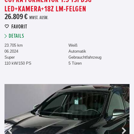
LED+KAMERA+18Z LM-FELGEN
26.809 €
MWST. AUSW.
FAVORIT
DETAILS
23.705 km
Weiß
06.2024
Automatik
Super
Gebrauchtfahrzeug
110 kW/150 PS
5 Türen