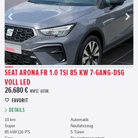
SEAT ARONA FR 1.0 TSI 85 KW 7-GANG-DSG
VOLL LED
26.680 €
MWST. AUSW.
FAVORIT
DETAILS
10 km
Automatik
Super
Neufahrzeug
85 kW/116 PS
5 Türen