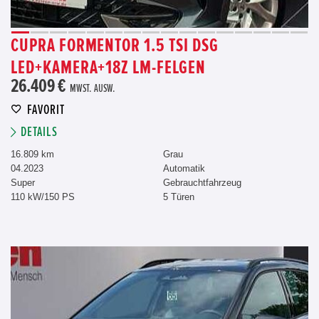
CUPRA FORMENTOR 1.5 TSI DSG
LED+KAMERA+18Z LM-FELGEN
26.409 €
MWST. AUSW.
FAVORIT
DETAILS
16.809 km
Grau
04.2023
Automatik
Super
Gebrauchtfahrzeug
110 kW/150 PS
5 Türen