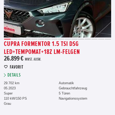
CUPRA FORMENTOR 1.5 TSI DSG
LED+TEMPOMAT+18Z LM-FELGEN
26.899 €
MWST. AUSW.
FAVORIT
DETAILS
29.702 km
Automatik
05.2023
Gebrauchtfahrzeug
Super
5 Türen
110 kW/150 PS
Navigationssystem
Grau