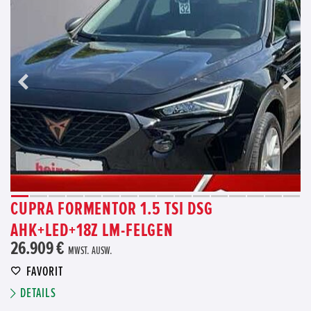
CUPRA FORMENTOR 1.5 TSI DSG
AHK+LED+18Z LM-FELGEN
26.909 €
MWST. AUSW.
FAVORIT
DETAILS