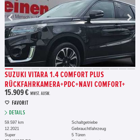
SUZUKI VITARA 1.4 COMFORT PLUS
RÜCKFAHRKAMERA+PDC+NAVI COMFORT+
15.909 €
MWST. AUSW.
FAVORIT
DETAILS
59.597 km
Schaltgetriebe
12.2021
Gebrauchtfahrzeug
Super
5 Türen