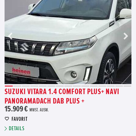
SUZUKI VITARA 1.4 COMFORT PLUS+ NAVI
PANORAMADACH DAB PLUS +
15.909 €
MWST. AUSW.
FAVORIT
DETAILS