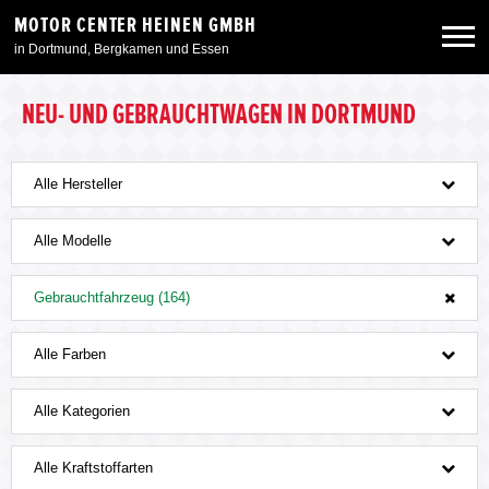
MOTOR CENTER HEINEN GMBH
in Dortmund, Bergkamen und Essen
Neuwagen
NEU- UND GEBRAUCHTWAGEN IN DORTMUND
Gebrauchtwagen
Alle Hersteller
Angebote
Alle Modelle
Gebrauchtfahrzeug (164)
Service & Zubehör
Alle Farben
Unser Autohaus
Alle Kategorien
Alle Kraftstoffarten