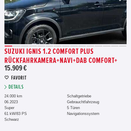
SUZUKI IGNIS 1.2 COMFORT PLUS
RÜCKFAHRKAMERA+NAVI+DAB COMFORT+
15.909 €
FAVORIT
DETAILS
24.000 km
Schaltgetriebe
06.2023
Gebrauchtfahrzeug
Super
5 Türen
61 kW/83 PS
Navigationssystem
Schwarz