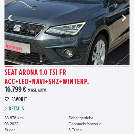
SEAT ARONA 1.0 TSI FR
ACC+LED+NAVI+SHZ+WINTERP.
16.799 €
MWST. AUSW.
FAVORIT
DETAILS
33.878 km
Schaltgetriebe
03.2022
Gebrauchtfahrzeug
Super
5 Türen