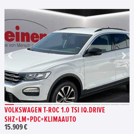
VOLKSWAGEN T-ROC 1.0 TSI IQ.DRIVE
SHZ+LM+PDC+KLIMAAUTO
15.909 €