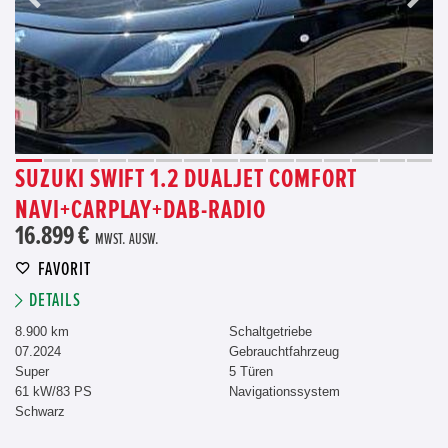
SUZUKI SWIFT 1.2 DUALJET COMFORT
NAVI+CARPLAY+DAB-RADIO
16.899 €
MWST. AUSW.
FAVORIT
DETAILS
8.900 km
Schaltgetriebe
07.2024
Gebrauchtfahrzeug
Super
5 Türen
61 kW/83 PS
Navigationssystem
Schwarz