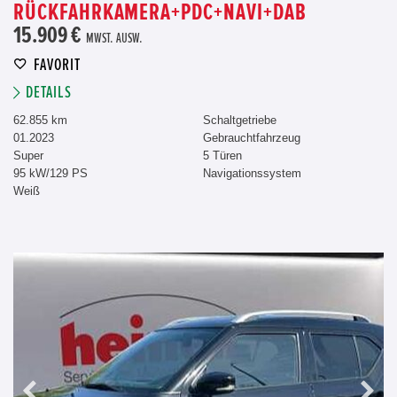
RÜCKFAHRKAMERA+PDC+NAVI+DAB
15.909 €
MWST. AUSW.
FAVORIT
DETAILS
62.855 km
Schaltgetriebe
01.2023
Gebrauchtfahrzeug
Super
5 Türen
95 kW/129 PS
Navigationssystem
Weiß