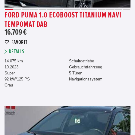
FORD PUMA 1.0 ECOBOOST TITANIUM NAVI
TEMPOMAT DAB
16.709 €
FAVORIT
DETAILS
14.075 km
Schaltgetriebe
10.2023
Gebrauchtfahrzeug
Super
5 Türen
92 kW/125 PS
Navigationssystem
Grau