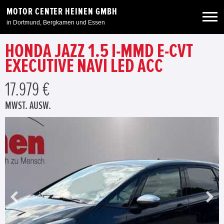
MOTOR CENTER HEINEN GMBH
in Dortmund, Bergkamen und Essen
HONDA JAZZ 1.5 I-MMD E-CVT
Neuwagen
EXECUTIVE NAVI LED ACC
Gebrauchtwagen
17.979 €
MWST. AUSW.
Angebote
Service & Zubehör
Unser Autohaus