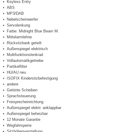
Keyless Entry
ABS
MP3/DAB
Nebelscheinwerfer
Servolenkung
Farbe: Midnight Blue Beam M.
Mittelarmlehne
Rücksitzbank geteilt
Außenspiegel elektrisch
Multifunktionslenkrad
Vollautomatikgetriebe
Partikelfilter
HU/AU neu
ISOFIX Kindersitzbefestigung
andere
Getönte Scheiben
Sprachsteuerung
Freisprecheinrichtung
Außenspiegel elektr. anklappbar
Außenspiegel beheizbar
12 Monate Garantie
Wegfahrsperre
Sitzhöhenverstellung