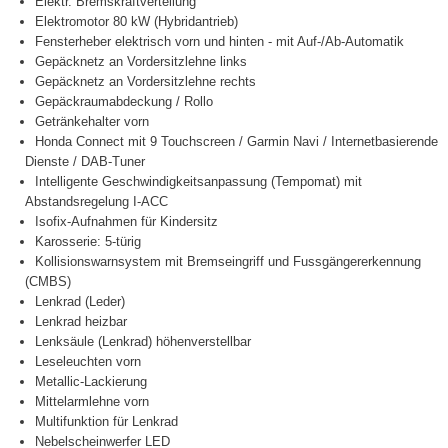
Elektr. Bremskraftverteilung
Elektromotor 80 kW (Hybridantrieb)
Fensterheber elektrisch vorn und hinten - mit Auf-/Ab-Automatik
Gepäcknetz an Vordersitzlehne links
Gepäcknetz an Vordersitzlehne rechts
Gepäckraumabdeckung / Rollo
Getränkehalter vorn
Honda Connect mit 9 Touchscreen / Garmin Navi / Internetbasierende
Dienste / DAB-Tuner
Intelligente Geschwindigkeitsanpassung (Tempomat) mit
Abstandsregelung I-ACC
Isofix-Aufnahmen für Kindersitz
Karosserie: 5-türig
Kollisionswarnsystem mit Bremseingriff und Fussgängererkennung
(CMBS)
Lenkrad (Leder)
Lenkrad heizbar
Lenksäule (Lenkrad) höhenverstellbar
Leseleuchten vorn
Metallic-Lackierung
Mittelarmlehne vorn
Multifunktion für Lenkrad
Nebelscheinwerfer LED