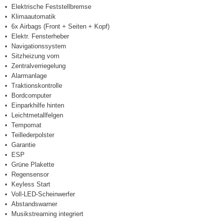
Elektrische Feststellbremse
Klimaautomatik
6x Airbags (Front + Seiten + Kopf)
Elektr. Fensterheber
Navigationssystem
Sitzheizung vorn
Zentralverriegelung
Alarmanlage
Traktionskontrolle
Bordcomputer
Einparkhilfe hinten
Leichtmetallfelgen
Tempomat
Teillederpolster
Garantie
ESP
Grüne Plakette
Regensensor
Keyless Start
Voll-LED-Scheinwerfer
Abstandswarner
Musikstreaming integriert