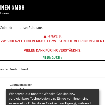
EINEN GMBH
 Essen
& Zubehör
Unser Autohaus
HINWEIS:
ZWISCHENZEITLICH VERKAUFT BZW. IST NICHT MEHR IN UNSERER
VIELEN DANK FÜR IHR VERSTÄNDNIS.
NEUE SUCHE
onda Deutschland
Gebrauchtwagen
Honda Gebrauchtwagen
Wir setzen auf unserer Website Cookies bzw.
Honda Vorführwagen
vergleichbare Technologien ein. Einige von ihnen sind
Gesamtbestand
essenziell (z.B. für diese Cookie-Einwilligung), während