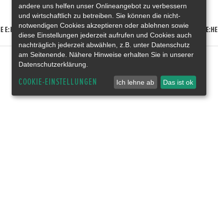
andere uns helfen unser Onlineangebot zu verbessern
und wirtschaftlich zu betreiben. Sie können die nicht-
notwendigen Cookies akzeptieren oder ablehnen sowie
E E:HEV
HONDA HR-V E:HEV
HONDA ZR-V E:HEV
HONDA CR-V E:HE
diese Einstellungen jederzeit aufrufen und Cookies auch
nachträglich jederzeit abwählen, z.B. unter Datenschutz
am Seitenende. Nähere Hinweise erhalten Sie in unserer
Datenschutzerklärung.
COOKIE-EINSTELLUNGEN
Ich lehne ab
Das ist ok