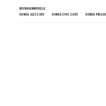
NEUWAGENMODELLE
HONDA JAZZ E:HEV
HONDA CIVIC E:HEV
HONDA PRELUD